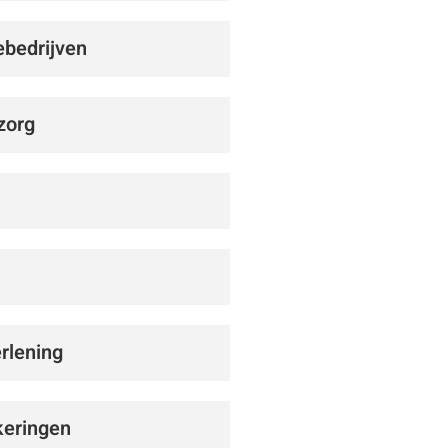
ebedrijven
zorg
rlening
keringen