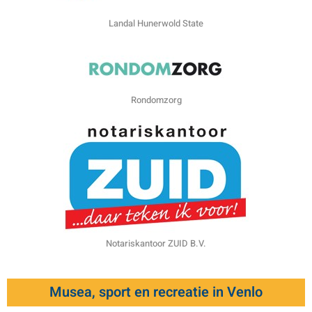
Landal Hunerwold State
Rondomzorg
Notariskantoor ZUID B.V.
Musea, sport en recreatie in Venlo