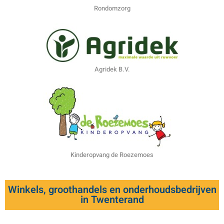
Rondomzorg
Agridek B.V.
Kinderopvang de Roezemoes
Winkels, groothandels en onderhoudsbedrijven
in Twenterand