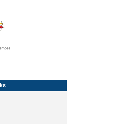
zemoes
nks