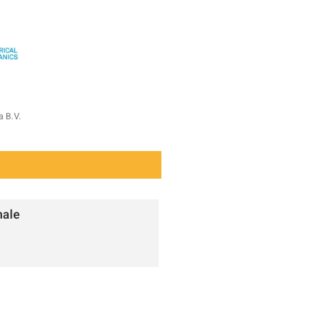
a B.V.
nale