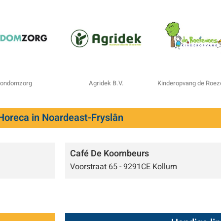
ondomzorg
Agridek B.V.
Kinderopvang de Roe
Horeca in Noardeast-Fryslân
Café De Koornbeurs
Voorstraat 65 - 9291CE Kollum