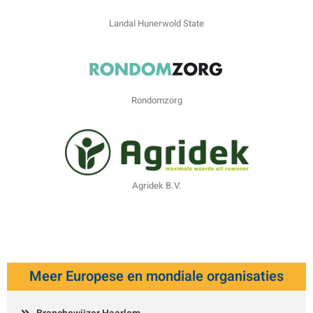
Landal Hunerwold State
Rondomzorg
Agridek B.V.
Meer Europese en mondiale organisaties