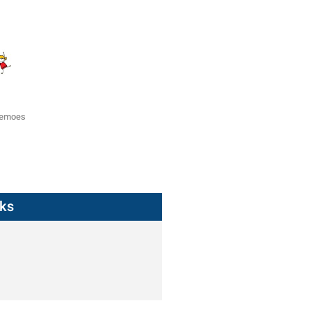
zemoes
nks