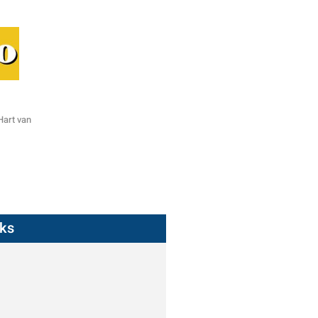
art van
nks