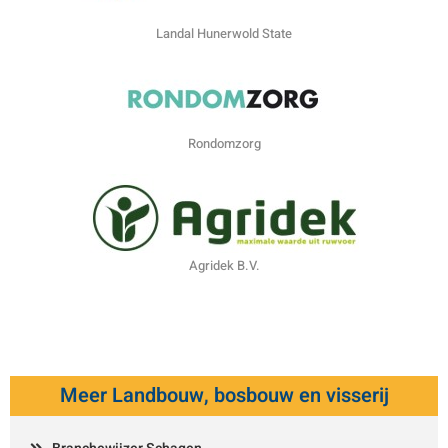
Landal Hunerwold State
Rondomzorg
Agridek B.V.
Meer Landbouw, bosbouw en visserij