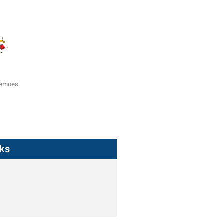
zemoes
nks