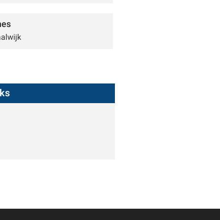
nes
alwijk
nks