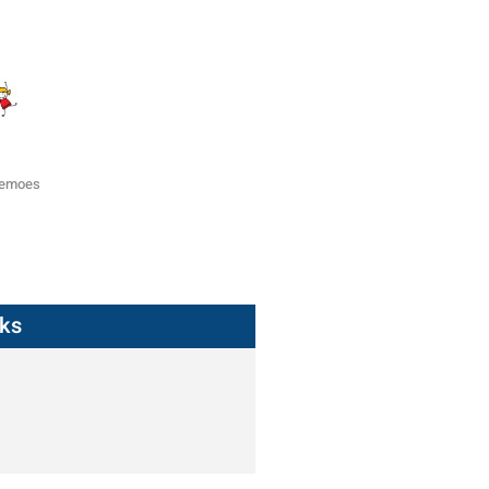
zemoes
nks