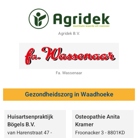
Agridek B.V.
Fa. Wassenaar
Gezondheidszorg in Waadhoeke
Huisartsenpraktijk
Osteopathie Anita
Bögels B.V.
Kramer
van Harenstraat 47 -
Froonacker 3 - 8801KD