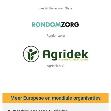
Landal Hunerwold State
Rondomzorg
Agridek B.V.
Meer Europese en mondiale organisaties