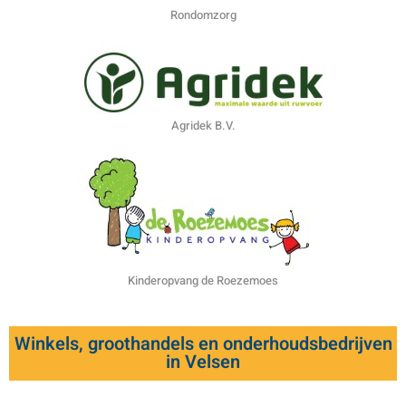
Rondomzorg
Agridek B.V.
Kinderopvang de Roezemoes
Winkels, groothandels en onderhoudsbedrijven
in Velsen