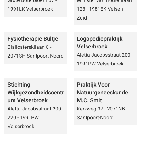
Grote Boterbloem 57 -
Minister van Houtenlaan
1991LK Velserbroek
123 - 1981EK Velsen-
Zuid
Fysiotherapie Bultje
Logopediepraktijk
Velserbroek
Biallosterskilaan 8 -
Aletta Jacobsstraat 200 -
2071SH Santpoort-Noord
1991PW Velserbroek
Stichting
Praktijk Voor
Wijkgezondheidscentr
Natuurgeneeskunde
um Velserbroek
M.C. Smit
Aletta Jacobsstraat 200 -
Kerkweg 37 - 2071NB
220 - 1991PW
Santpoort-Noord
Velserbroek