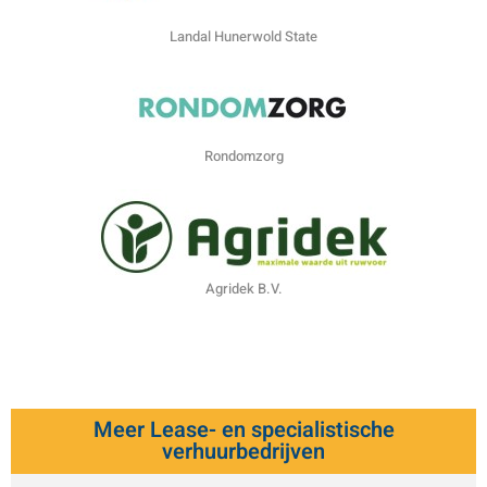
Landal Hunerwold State
Rondomzorg
Agridek B.V.
Meer Lease- en specialistische
verhuurbedrijven