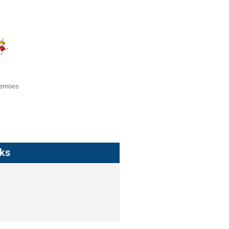
zemoes
nks