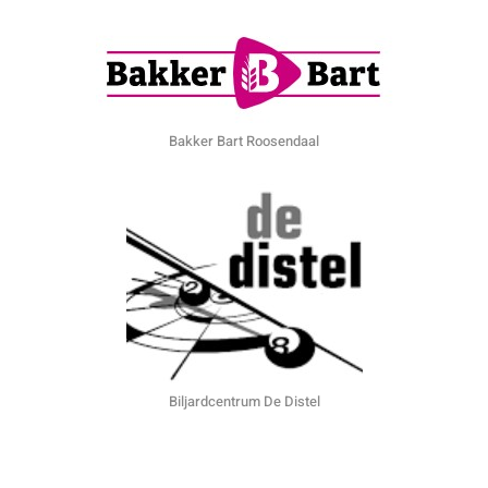
Bakker Bart Roosendaal
Biljardcentrum De Distel