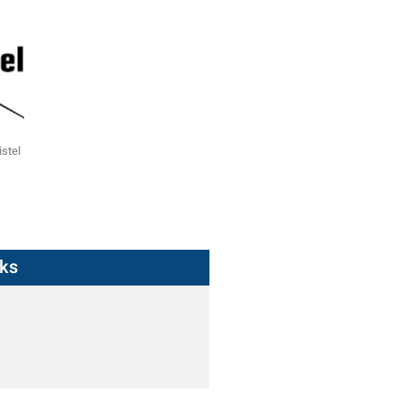
istel
nks