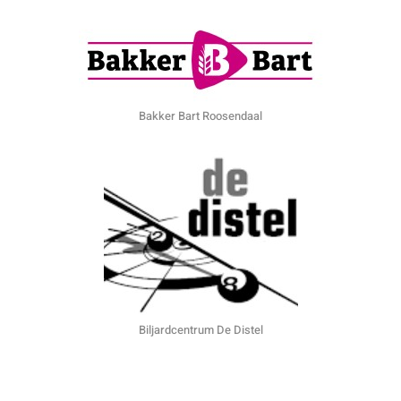
Bakker Bart Roosendaal
Biljardcentrum De Distel