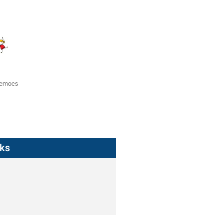
zemoes
nks