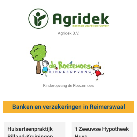
Agridek B.V.
Kinderopvang de Roezemoes
Banken en verzekeringen in Reimerswaal
Huisartsenpraktijk
't Zeeuwse Hypotheek
Rilland-Kruiningen
Huys