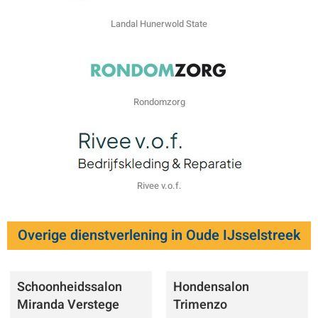
Landal Hunerwold State
Rondomzorg
Rivee v.o.f.
Overige dienstverlening in Oude IJsselstreek
Schoonheidssalon
Hondensalon
Miranda Verstege
Trimenzo