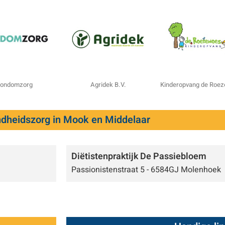
ondomzorg
Agridek B.V.
Kinderopvang de Roe
dheidszorg in Mook en Middelaar
Diëtistenpraktijk De Passiebloem
Passionistenstraat 5 - 6584GJ Molenhoek