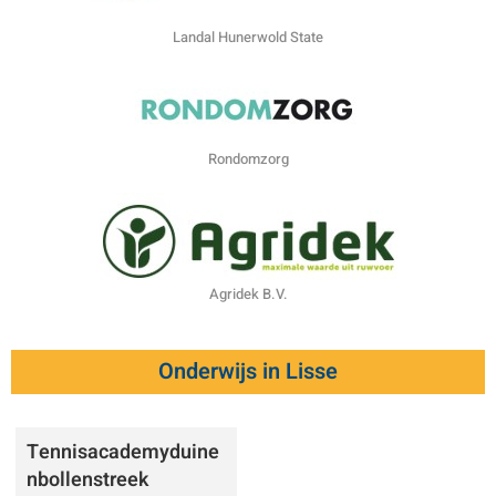
Landal Hunerwold State
Rondomzorg
Agridek B.V.
Onderwijs in Lisse
Tennisacademyduine
nbollenstreek