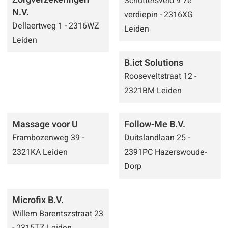
Schuttersveld 9 7e
N.V.
verdiepin - 2316XG
Dellaertweg 1 - 2316WZ
Leiden
Leiden
B.ict Solutions
Rooseveltstraat 12 -
2321BM Leiden
Massage voor U
Follow-Me B.V.
Frambozenweg 39 -
Duitslandlaan 25 -
2321KA Leiden
2391PC Hazerswoude-
Dorp
Microfix B.V.
Willem Barentszstraat 23
- 2315TZ Leiden