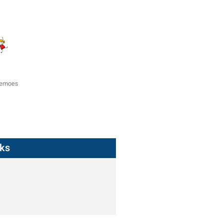
zemoes
nks