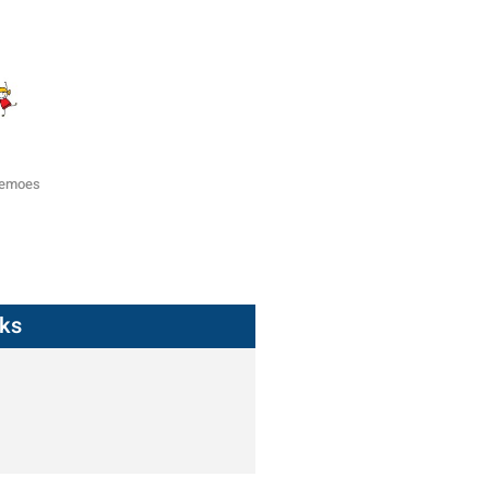
zemoes
nks