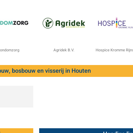
ondomzorg
Agridek B.V.
Hospice Kromme Rijn
uw, bosbouw en visserij in Houten