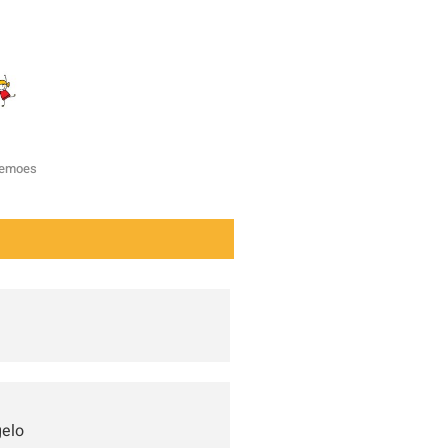
zemoes
gelo