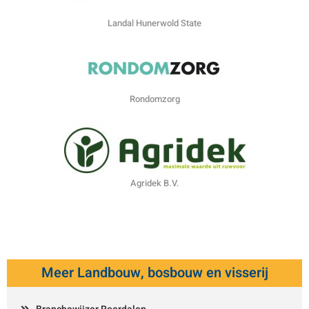
Landal Hunerwold State
Rondomzorg
Agridek B.V.
Meer Landbouw, bosbouw en visserij