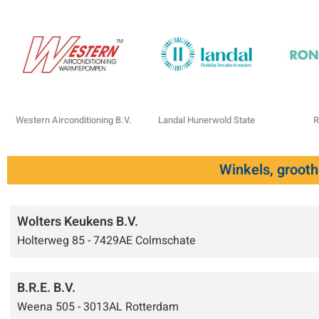
Western Airconditioning B.V.
Landal Hunerwold State
R
Winkels, groot
Wolters Keukens B.V.
Holterweg 85 - 7429AE Colmschate
B.R.E. B.V.
Weena 505 - 3013AL Rotterdam