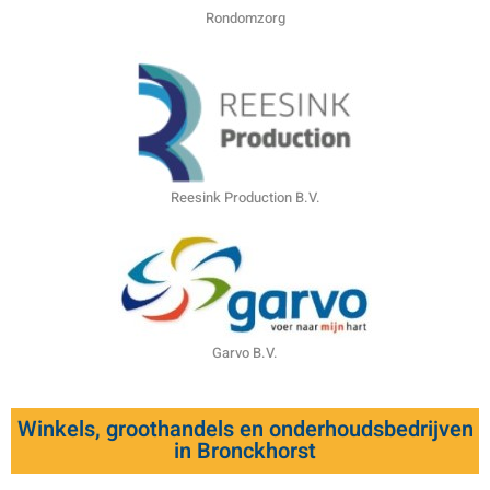
Rondomzorg
Reesink Production B.V.
Garvo B.V.
Winkels, groothandels en onderhoudsbedrijven
in Bronckhorst