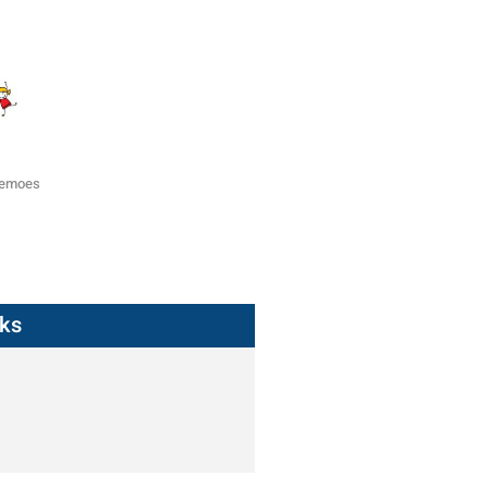
zemoes
nks