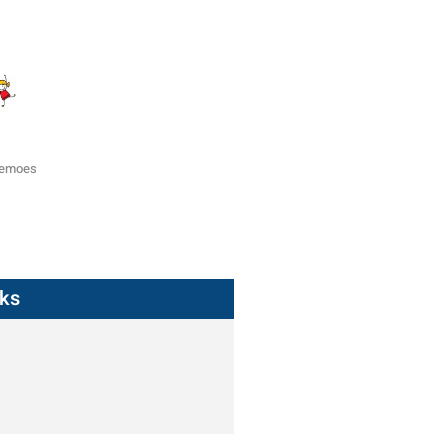
zemoes
nks