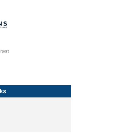
rport
nks