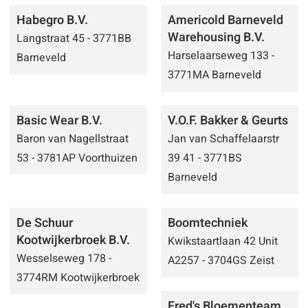
Habegro B.V.
Americold Barneveld
Warehousing B.V.
Langstraat 45 - 3771BB
Harselaarseweg 133 -
Barneveld
3771MA Barneveld
Basic Wear B.V.
V.O.F. Bakker & Geurts
Baron van Nagellstraat
Jan van Schaffelaarstr
53 - 3781AP Voorthuizen
39 41 - 3771BS
Barneveld
De Schuur
Boomtechniek
Kootwijkerbroek B.V.
Kwikstaartlaan 42 Unit
Wesselseweg 178 -
A2257 - 3704GS Zeist
3774RM Kootwijkerbroek
Fred's Bloementeam