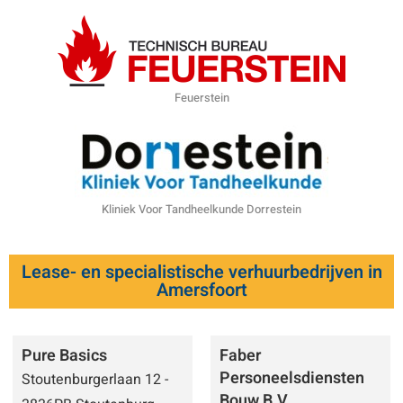
Feuerstein
Kliniek Voor Tandheelkunde Dorrestein
Lease- en specialistische verhuurbedrijven in
Amersfoort
Pure Basics
Faber
Personeelsdiensten
Stoutenburgerlaan 12 -
Bouw B.V.