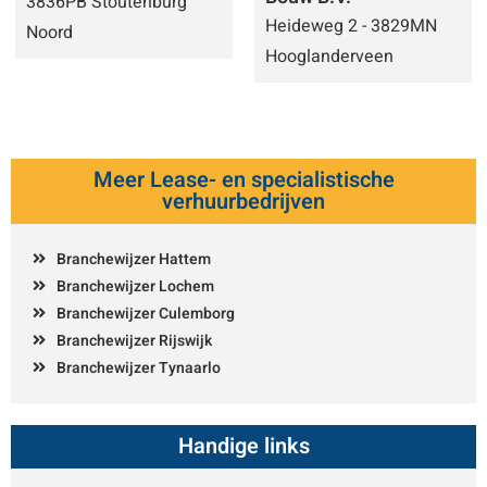
3836PB Stoutenburg
Heideweg 2 - 3829MN
Noord
Hooglanderveen
Meer Lease- en specialistische
verhuurbedrijven
Branchewijzer Hattem
Branchewijzer Lochem
Branchewijzer Culemborg
Branchewijzer Rijswijk
Branchewijzer Tynaarlo
Handige links