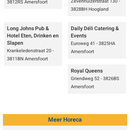
Zevenhuizerstraat 130 -
3812RS Amersfoort
3828BH Hoogland
Long Johns Pub &
Daily Déli Catering &
Hotel Eten, Drinken en
Events
Slapen
Euroweg 41 - 3825HA
Krankeledenstraat 20 -
Amersfoort
3811BN Amersfoort
Royal Queens
Griendweg 52 - 3826BS
Amersfoort
Meer Horeca