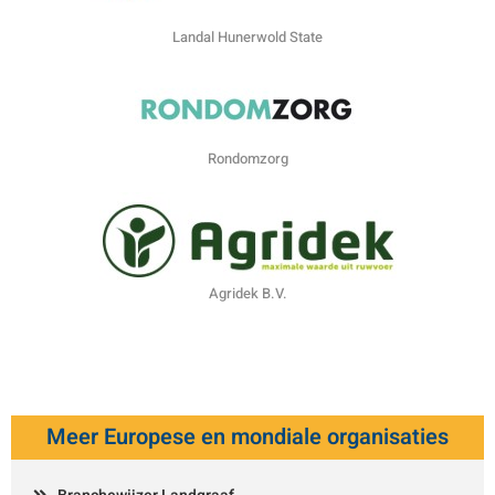
Landal Hunerwold State
Rondomzorg
Agridek B.V.
Meer Europese en mondiale organisaties