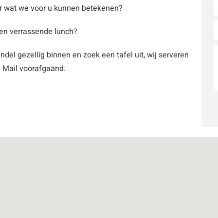
 wat we voor u kunnen betekenen?
een verrassende lunch?
ndel gezellig binnen en zoek een tafel uit, wij serveren
? Mail voorafgaand.
l
t
e
r
n
a
t